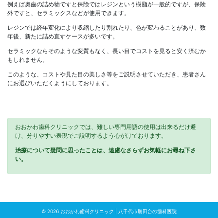
例えば奥歯の詰め物ですと保険ではレジンという樹脂が一般的ですが、保険
外ですと、セラミックスなどが使用できます。
レジンでは経年変化により収縮したり割れたり、色が変わることがあり、数
年後、新たに詰め直すケースが多いです。
セラミックならそのような変質もなく、長い目でコストを見ると安く済むか
もしれません。
このような、コストや見た目の美しさ等をご説明させていただき、患者さん
にお選びいただくようにしております。
おおかわ歯科クリニックでは、難しい専門用語の使用は出来るだけ避
け、分りやすい表現でご説明するよう心がけております。
治療について疑問に思ったことは、遠慮なさらずお気軽にお尋ね下さ
い。
© 2026
おおかわ歯科クリニック | 八千代市勝田台の歯科医院