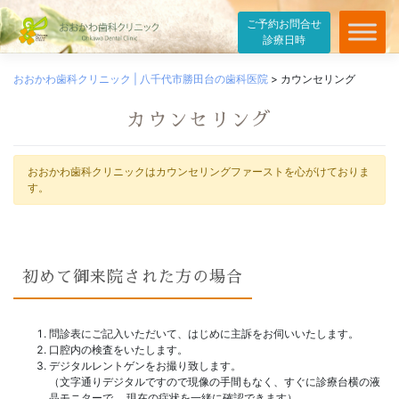
ご予約お問合せ
診療日時
Skip
to
おおかわ歯科クリニック | 八千代市勝田台の歯科医院
>
カウンセリング
content
カウンセリング
おおかわ歯科クリニックはカウンセリングファーストを心がけておりま
す。
初めて御来院された方の場合
問診表にご記入いただいて、はじめに主訴をお伺いいたします。
口腔内の検査をいたします。
デジタルレントゲンをお撮り致します。
（文字通りデジタルですので現像の手間もなく、すぐに診療台横の液
晶モニターで 現在の症状を一緒に確認できます）