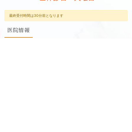
最終受付時間は30分前となります
医院情報
住所
千葉県八千代市勝田台１丁目37−７
電話番号
047-751-6480
医院からのお知らせ
2026年7月23日
医院からのお知らせ
8月休診日情報
2026年6月19日
医院からのお知らせ
7月休診日情報