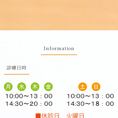
Skip
to
content
Information
診療日時