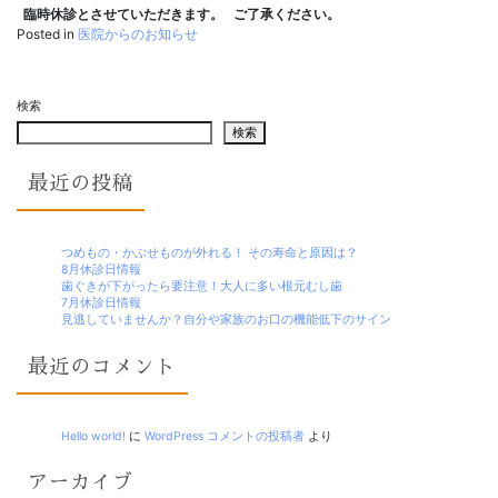
臨時休診とさせていただきます。
ご了承ください。
Posted in
医院からのお知らせ
検索
検索
最近の投稿
つめもの・かぶせものが外れる！ その寿命と原因は？
8月休診日情報
歯ぐきが下がったら要注意！大人に多い根元むし歯
7月休診日情報
見逃していませんか？自分や家族のお口の機能低下のサイン
最近のコメント
Hello world!
に
WordPress コメントの投稿者
より
アーカイブ