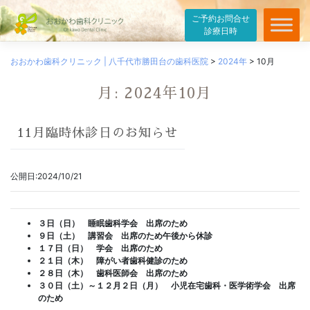
ご予約お問合せ
診療日時
Skip
to
おおかわ歯科クリニック | 八千代市勝田台の歯科医院
>
2024年
>
10月
content
月:
2024年10月
11月臨時休診日のお知らせ
公開日:2024/10/21
３日（日） 睡眠歯科学会 出席のため
９日（土） 講習会 出席のため午後から休診
１７日（日） 学会 出席のため
２１日（木） 障がい者歯科健診のため
２８日（木） 歯科医師会 出席のため
３０日（土）～１２月２日（月） 小児在宅歯科・医学術学会 出席
のため